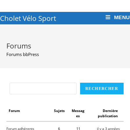
Cholet Vélo Sport
MENU
Forums
Forums bbPress
Forum
Sujets
Messag
Dernière
es
publication
Forum adhérents
6
11
il y a 3 années