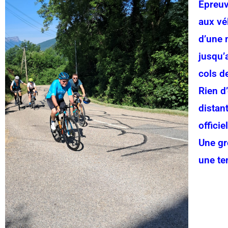
Épreuv
aux vél
d’une 
jusqu’
cols d
Rien d
distan
officie
Une gr
une te