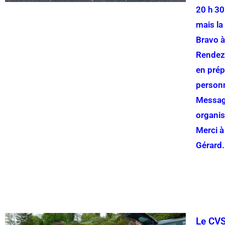
20 h 30
mais la 
Bravo à
Rendez
en prép
personn
Message
organisa
Merci à
Gérard.
Le CVS