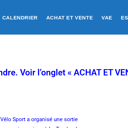
CALENDRIER
ACHAT ET VENTE
VAE
ES
ndre. Voir l’onglet « ACHAT ET VE
 Vélo Sport a organisé une sortie