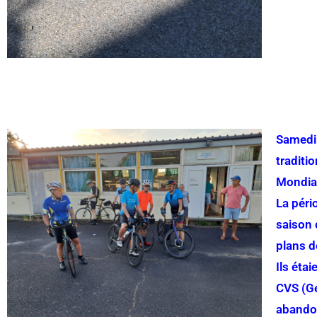
Samedi 
traditi
Mondia
La péri
saison 
plans d
Ils éta
CVS (Gé
abandon