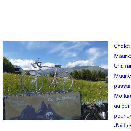
Cholet
Maurie
Une ra
Maurie
passan
Mollar
au poi
pour u
J’ai la