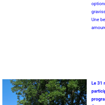
option
graviss
Une be
amoure
Le 31 
partic
progra