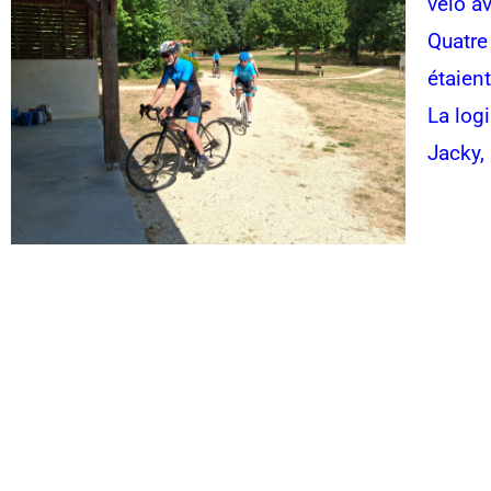
vélo a
Quatre
étaien
La log
Jacky,