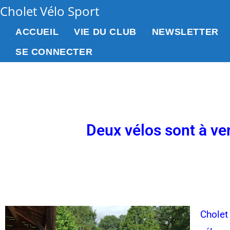
Cholet Vélo Sport
ACCUEIL
VIE DU CLUB
NEWSLETTER
SE CONNECTER
Deux vélos sont à ve
Cholet