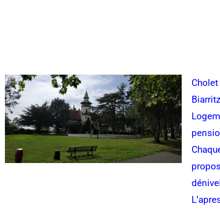
Cholet
Biarrit
Logeme
pensio
Chaque 
propos
dénive
L’apres